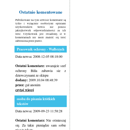
Ostatnio komentowane
Publikowane na tym serwisie komentarze są
tylko i wyłącznie osobistymi opiniami
użytkowników. Serwis nie ponosi
jakiejkolwiek odpowiedzialności za ich
treść. Użytkownik jest świadomy, iż w
komentarzach nie może znaleźć się treść
zabroniona przez prawo.
Pracownik ochrony - Wałbrzych
Data newsa: 2008-12-05 08:18:00
Ostatni komentarz:
uwazajcie szef
ochrony Billa zabawia sie z
dziewczynami ze sklepu
dodany:
2009.10.04 08:48:39
przez:
gal anonim
czytaj więcej
osoba do pisania któtkich
tekstów
Data newsa: 2009-09-23 11:58:28
Ostatni komentarz:
Nie ośmieszaj
się. Za takie pieniądze sam sobie
pisz te teksty.