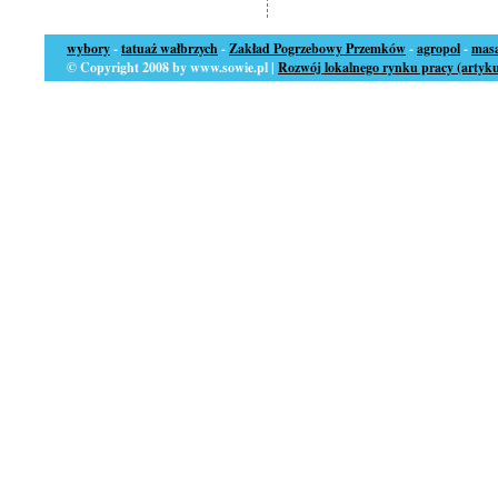
wybory
-
tatuaż wałbrzych
-
Zakład Pogrzebowy Przemków
-
agropol
-
masa
© Copyright 2008 by www.sowie.pl |
Rozwój lokalnego rynku pracy (artyku