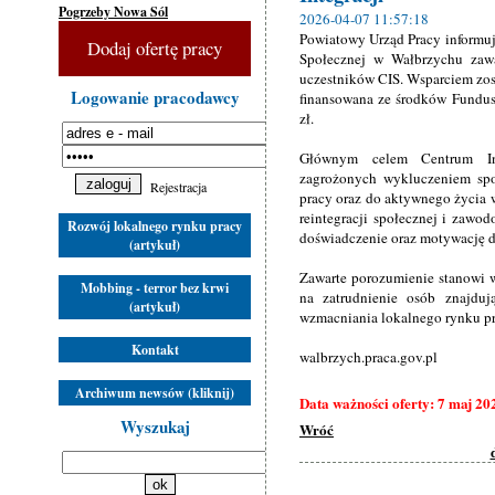
Pogrzeby Nowa Sól
2026-04-07 11:57:18
Powiatowy Urząd Pracy informuj
Dodaj ofertę pracy
Społecznej w Wałbrzychu zawa
uczestników CIS. Wsparciem zost
Logowanie pracodawcy
finansowana ze środków Fundus
zł.
Głównym celem Centrum Int
zagrożonych wykluczeniem sp
Rejestracja
pracy oraz do aktywnego życia w
reintegracji społecznej i zawo
Rozwój lokalnego rynku pracy
doświadczenie oraz motywację d
(artykuł)
Zawarte porozumienie stanowi w
Mobbing - terror bez krwi
na zatrudnienie osób znajduj
(artykuł)
wzmacniania lokalnego rynku pr
Kontakt
walbrzych.praca.gov.pl
Archiwum newsów (kliknij)
Data ważności oferty: 7 maj 20
Wyszukaj
Wróć