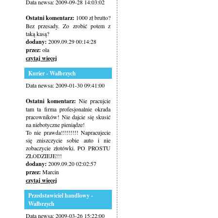
Data newsa: 2009-09-28 14:03:02
Ostatni komentarz:
1000 zł brutto?
Bez przesady. Zo zrobić potem z
taką kasą?
dodany:
2009.09.29 00:14:28
przez:
ola
czytaj więcej
Kurier - Wałbrzych
Data newsa: 2009-01-30 09:41:00
Ostatni komentarz:
Nie pracujcie
tam ta firma profesjonalnie okrada
pracowników! Nie dajcie się skusić
na niebotyczne pieniądze!
To nie prawda!!!!!!!!! Napracujecie
się zniszczycie sobie auto i nie
zobaczycie złotówki. PO PROSTU
ZŁODZIEJE!!!
dodany:
2009.09.20 02:02:57
przez:
Marcin
czytaj więcej
Przedstawiciel handlowy -
Wałbrzych
Data newsa: 2009-03-26 15:22:00