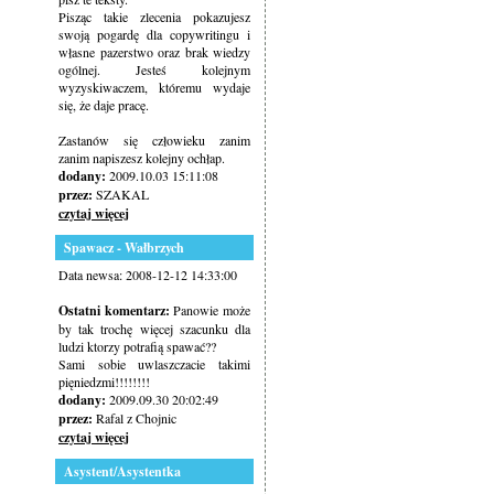
Pisząc takie zlecenia pokazujesz
swoją pogardę dla copywritingu i
własne pazerstwo oraz brak wiedzy
ogólnej. Jesteś kolejnym
wyzyskiwaczem, któremu wydaje
się, że daje pracę.
Zastanów się człowieku zanim
zanim napiszesz kolejny ochłap.
dodany:
2009.10.03 15:11:08
przez:
SZAKAL
czytaj więcej
Spawacz - Wałbrzych
Data newsa: 2008-12-12 14:33:00
Ostatni komentarz:
Panowie może
by tak trochę więcej szacunku dla
ludzi ktorzy potrafią spawać??
Sami sobie uwlaszczacie takimi
pięniedzmi!!!!!!!!
dodany:
2009.09.30 20:02:49
przez:
Rafal z Chojnic
czytaj więcej
Asystent/Asystentka