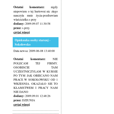
Ostatni komentarz:
nigdy
niepowiem o tej hurtowni nic złego
nauczyła mnie życia-pozdrawiam
właścicielke.s-przy
dodany:
2009.09.07 11:30:58
przez:
s.przy.
czytaj więcej
Opiekunka osoby starszej -
Sokołowsko
Data newsa: 2009-06-08 13:40:00
Ostatni komentarz:
NIE
POLECAM TEJ FIRMY.
OSOBISCIE TAM
UCZESTNICZYŁAM W KURSIE
PO TYM JAK OBIECANO NAM
PRACE W SOKOŁOWSKU OD 1
WRZESNIA. OKAZAŁO SIE TO
KŁAMSTWEM I PRACY NAM
NIE DANO
dodany:
2009.09.01 12:48:26
przez:
DZIUNIA
czytaj więcej