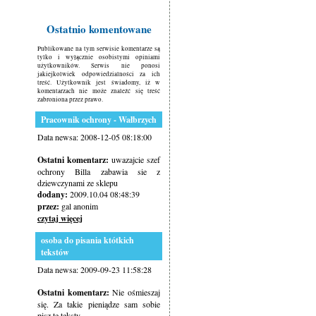
Ostatnio komentowane
Publikowane na tym serwisie komentarze są
tylko i wyłącznie osobistymi opiniami
użytkowników. Serwis nie ponosi
jakiejkolwiek odpowiedzialności za ich
treść. Użytkownik jest świadomy, iż w
komentarzach nie może znaleźć się treść
zabroniona przez prawo.
Pracownik ochrony - Wałbrzych
Data newsa: 2008-12-05 08:18:00
Ostatni komentarz:
uwazajcie szef
ochrony Billa zabawia sie z
dziewczynami ze sklepu
dodany:
2009.10.04 08:48:39
przez:
gal anonim
czytaj więcej
osoba do pisania któtkich
tekstów
Data newsa: 2009-09-23 11:58:28
Ostatni komentarz:
Nie ośmieszaj
się. Za takie pieniądze sam sobie
pisz te teksty.