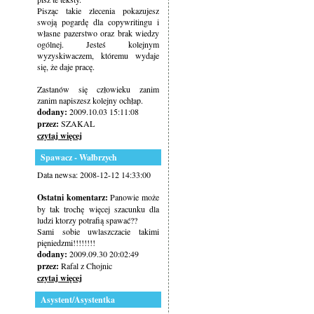
Pisząc takie zlecenia pokazujesz
swoją pogardę dla copywritingu i
własne pazerstwo oraz brak wiedzy
ogólnej. Jesteś kolejnym
wyzyskiwaczem, któremu wydaje
się, że daje pracę.
Zastanów się człowieku zanim
zanim napiszesz kolejny ochłap.
dodany:
2009.10.03 15:11:08
przez:
SZAKAL
czytaj więcej
Spawacz - Wałbrzych
Data newsa: 2008-12-12 14:33:00
Ostatni komentarz:
Panowie może
by tak trochę więcej szacunku dla
ludzi ktorzy potrafią spawać??
Sami sobie uwlaszczacie takimi
pięniedzmi!!!!!!!!
dodany:
2009.09.30 20:02:49
przez:
Rafal z Chojnic
czytaj więcej
Asystent/Asystentka