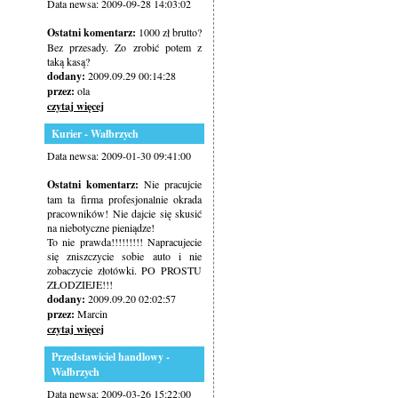
Data newsa: 2009-09-28 14:03:02
Ostatni komentarz:
1000 zł brutto?
Bez przesady. Zo zrobić potem z
taką kasą?
dodany:
2009.09.29 00:14:28
przez:
ola
czytaj więcej
Kurier - Wałbrzych
Data newsa: 2009-01-30 09:41:00
Ostatni komentarz:
Nie pracujcie
tam ta firma profesjonalnie okrada
pracowników! Nie dajcie się skusić
na niebotyczne pieniądze!
To nie prawda!!!!!!!!! Napracujecie
się zniszczycie sobie auto i nie
zobaczycie złotówki. PO PROSTU
ZŁODZIEJE!!!
dodany:
2009.09.20 02:02:57
przez:
Marcin
czytaj więcej
Przedstawiciel handlowy -
Wałbrzych
Data newsa: 2009-03-26 15:22:00