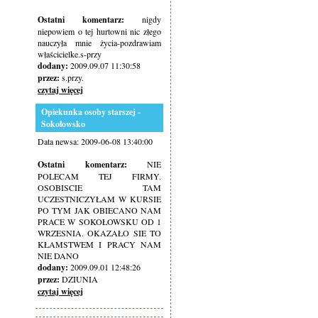
Ostatni komentarz:
nigdy
niepowiem o tej hurtowni nic złego
nauczyła mnie życia-pozdrawiam
właścicielke.s-przy
dodany:
2009.09.07 11:30:58
przez:
s.przy.
czytaj więcej
Opiekunka osoby starszej -
Sokołowsko
Data newsa: 2009-06-08 13:40:00
Ostatni komentarz:
NIE
POLECAM TEJ FIRMY.
OSOBISCIE TAM
UCZESTNICZYŁAM W KURSIE
PO TYM JAK OBIECANO NAM
PRACE W SOKOŁOWSKU OD 1
WRZESNIA. OKAZAŁO SIE TO
KŁAMSTWEM I PRACY NAM
NIE DANO
dodany:
2009.09.01 12:48:26
przez:
DZIUNIA
czytaj więcej