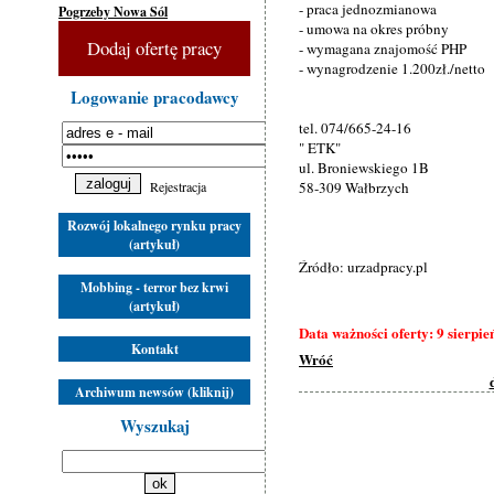
- praca jednozmianowa
Pogrzeby Nowa Sól
- umowa na okres próbny
Dodaj ofertę pracy
- wymagana znajomość PHP
- wynagrodzenie 1.200zł./netto
Logowanie pracodawcy
tel. 074/665-24-16
" ETK"
ul. Broniewskiego 1B
Rejestracja
58-309 Wałbrzych
Rozwój lokalnego rynku pracy
(artykuł)
Źródło: urzadpracy.pl
Mobbing - terror bez krwi
(artykuł)
Data ważności oferty: 9 sierpie
Kontakt
Wróć
Archiwum newsów (kliknij)
Wyszukaj