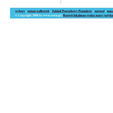
wybory
-
tatuaż wałbrzych
-
Zakład Pogrzebowy Przemków
-
agropol
-
masa
© Copyright 2008 by www.sowie.pl |
Rozwój lokalnego rynku pracy (artyku