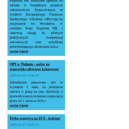
Experum HR serdecznie zaprasza do
udziału w bezpłatnym projekcie
szkoleniowym finansowanym ze
środków Europejskiego Funduszu
Społecznego. Szkolenia odbywają się
stacjonarnie we Wrocławiu, w
siedzibie firmy Experum HR, i
stanowią okazję do zdobycia
praktycznych kompetencji
zawodowych oraz certyfikatu
potwierdzającego ukończenie kursu.
czytaj więcej
OPS w Walimiu - nabór na
stanowisko głównego księgowego
2026-05-05 11:46:29
Zatrudnienie planowane jest w
wymiarze 1 etatu, na podstawie
umowy o pracę na czas określony, z
przewidywanym terminem rozpoczęcia
pracy od 1 czerwca 2026 r.
czytaj więcej
Próba oszustwa na ZUS - kolejna!
2026-04-27 10:22:13