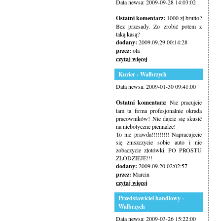
Data newsa: 2009-09-28 14:03:02
Ostatni komentarz:
1000 zł brutto?
Bez przesady. Zo zrobić potem z
taką kasą?
dodany:
2009.09.29 00:14:28
przez:
ola
czytaj więcej
Kurier - Wałbrzych
Data newsa: 2009-01-30 09:41:00
Ostatni komentarz:
Nie pracujcie
tam ta firma profesjonalnie okrada
pracowników! Nie dajcie się skusić
na niebotyczne pieniądze!
To nie prawda!!!!!!!!! Napracujecie
się zniszczycie sobie auto i nie
zobaczycie złotówki. PO PROSTU
ZŁODZIEJE!!!
dodany:
2009.09.20 02:02:57
przez:
Marcin
czytaj więcej
Przedstawiciel handlowy -
Wałbrzych
Data newsa: 2009-03-26 15:22:00