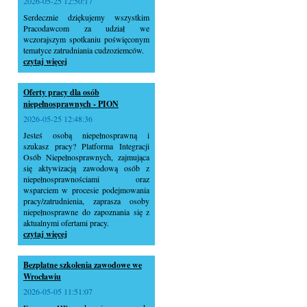
2026-05-25 12:50:17
Serdecznie dziękujemy wszystkim
Pracodawcom za udział we
wczorajszym spotkaniu poświęconym
tematyce zatrudniania cudzoziemców.
czytaj więcej
Oferty pracy dla osób
niepełnosprawnych - PION
2026-05-25 12:48:36
Jesteś osobą niepełnosprawną i
szukasz pracy? Platforma Integracji
Osób Niepełnosprawnych, zajmująca
się aktywizacją zawodową osób z
niepełnosprawnościami oraz
wsparciem w procesie podejmowania
pracy/zatrudnienia, zaprasza osoby
niepełnosprawne do zapoznania się z
aktualnymi ofertami pracy.
czytaj więcej
Bezpłatne szkolenia zawodowe we
Wrocławiu
2026-05-05 11:51:07