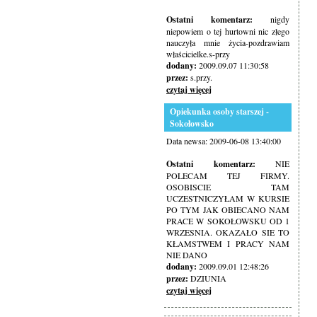
Ostatni komentarz:
nigdy
niepowiem o tej hurtowni nic złego
nauczyła mnie życia-pozdrawiam
właścicielke.s-przy
dodany:
2009.09.07 11:30:58
przez:
s.przy.
czytaj więcej
Opiekunka osoby starszej -
Sokołowsko
Data newsa: 2009-06-08 13:40:00
Ostatni komentarz:
NIE
POLECAM TEJ FIRMY.
OSOBISCIE TAM
UCZESTNICZYŁAM W KURSIE
PO TYM JAK OBIECANO NAM
PRACE W SOKOŁOWSKU OD 1
WRZESNIA. OKAZAŁO SIE TO
KŁAMSTWEM I PRACY NAM
NIE DANO
dodany:
2009.09.01 12:48:26
przez:
DZIUNIA
czytaj więcej