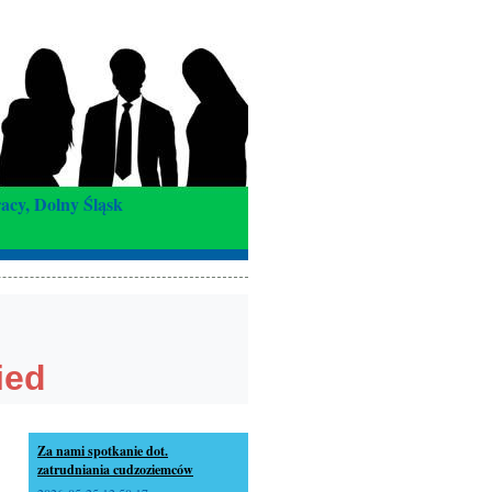
racy, Dolny Śląsk
Za nami spotkanie dot.
zatrudniania cudzoziemców