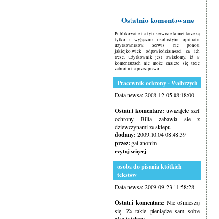
Ostatnio komentowane
Publikowane na tym serwisie komentarze są
tylko i wyłącznie osobistymi opiniami
użytkowników. Serwis nie ponosi
jakiejkolwiek odpowiedzialności za ich
treść. Użytkownik jest świadomy, iż w
komentarzach nie może znaleźć się treść
zabroniona przez prawo.
Pracownik ochrony - Wałbrzych
Data newsa: 2008-12-05 08:18:00
Ostatni komentarz:
uwazajcie szef
ochrony Billa zabawia sie z
dziewczynami ze sklepu
dodany:
2009.10.04 08:48:39
przez:
gal anonim
czytaj więcej
osoba do pisania któtkich
tekstów
Data newsa: 2009-09-23 11:58:28
Ostatni komentarz:
Nie ośmieszaj
się. Za takie pieniądze sam sobie
pisz te teksty.