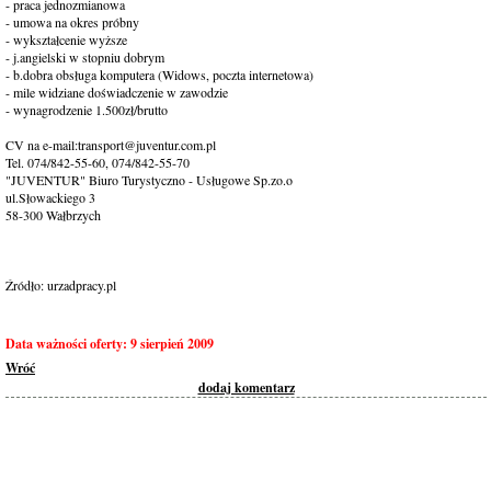
- praca jednozmianowa
- umowa na okres próbny
- wykształcenie wyższe
- j.angielski w stopniu dobrym
- b.dobra obsługa komputera (Widows, poczta internetowa)
- mile widziane doświadczenie w zawodzie
- wynagrodzenie 1.500zł/brutto
CV na e-mail:transport@juventur.com.pl
Tel. 074/842-55-60, 074/842-55-70
"JUVENTUR" Biuro Turystyczno - Usługowe Sp.zo.o
ul.Słowackiego 3
58-300 Wałbrzych
Źródło: urzadpracy.pl
Data ważności oferty: 9 sierpień 2009
Wróć
dodaj komentarz