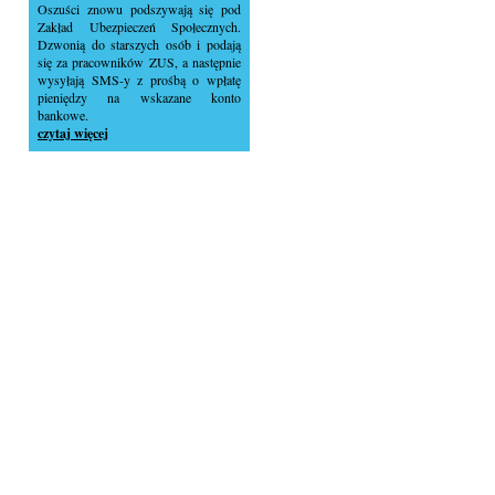
Oszuści znowu podszywają się pod
Zakład Ubezpieczeń Społecznych.
Dzwonią do starszych osób i podają
się za pracowników ZUS, a następnie
wysyłają SMS-y z prośbą o wpłatę
pieniędzy na wskazane konto
bankowe.
czytaj więcej