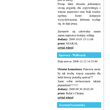
Pisząc takie zlecenia pokazujesz
swoją pogardę dla copywritingu i
własne pazerstwo oraz brak wiedzy
ogólnej. Jesteś kolejnym
wyzyskiwaczem, któremu wydaje
się, że daje pracę.
Zastanów się człowieku zanim
zanim napiszesz kolejny ochłap.
dodany:
2009.10.03 15:11:08
przez:
SZAKAL
czytaj więcej
Spawacz - Wałbrzych
Data newsa: 2008-12-12 14:33:00
Ostatni komentarz:
Panowie może
by tak trochę więcej szacunku dla
ludzi ktorzy potrafią spawać??
Sami sobie uwlaszczacie takimi
pięniedzmi!!!!!!!!
dodany:
2009.09.30 20:02:49
przez:
Rafal z Chojnic
czytaj więcej
Asystent/Asystentka