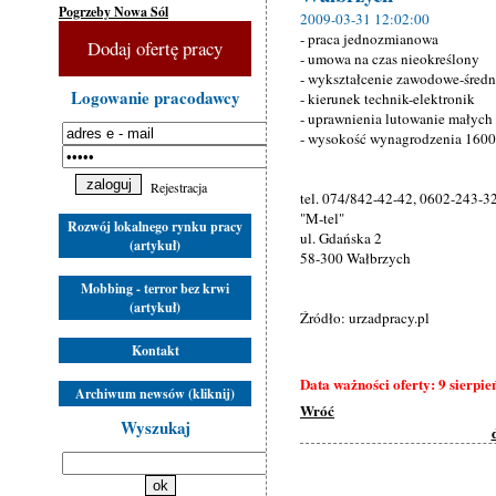
Pogrzeby Nowa Sól
2009-03-31 12:02:00
- praca jednozmianowa
Dodaj ofertę pracy
- umowa na czas nieokreślony
- wykształcenie zawodowe-średn
Logowanie pracodawcy
- kierunek technik-elektronik
- uprawnienia lutowanie małych
- wysokość wynagrodzenia 1600z
Rejestracja
tel. 074/842-42-42, 0602-243-3
"M-tel"
Rozwój lokalnego rynku pracy
ul. Gdańska 2
(artykuł)
58-300 Wałbrzych
Mobbing - terror bez krwi
(artykuł)
Źródło: urzadpracy.pl
Kontakt
Data ważności oferty: 9 sierpie
Archiwum newsów (kliknij)
Wróć
Wyszukaj