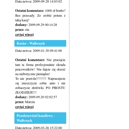
Data newsa: 2009-09-28 14:03:02
Ostatni komentarz:
1000 zł brutto?
Bez przesady. Zo zrobić potem z
taką kasą?
dodany:
2009.09.29 00:14:28
przez:
ola
czytaj więcej
Kurier - Wałbrzych
Data newsa: 2009-01-30 09:41:00
Ostatni komentarz:
Nie pracujcie
tam ta firma profesjonalnie okrada
pracowników! Nie dajcie się skusić
na niebotyczne pieniądze!
To nie prawda!!!!!!!!! Napracujecie
się zniszczycie sobie auto i nie
zobaczycie złotówki. PO PROSTU
ZŁODZIEJE!!!
dodany:
2009.09.20 02:02:57
przez:
Marcin
czytaj więcej
Przedstawiciel handlowy -
Wałbrzych
Data newsa: 2009-03-26 15:22:00