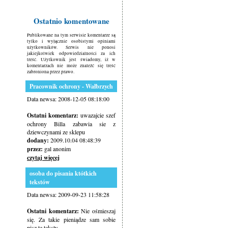
Ostatnio komentowane
Publikowane na tym serwisie komentarze są
tylko i wyłącznie osobistymi opiniami
użytkowników. Serwis nie ponosi
jakiejkolwiek odpowiedzialności za ich
treść. Użytkownik jest świadomy, iż w
komentarzach nie może znaleźć się treść
zabroniona przez prawo.
Pracownik ochrony - Wałbrzych
Data newsa: 2008-12-05 08:18:00
Ostatni komentarz:
uwazajcie szef
ochrony Billa zabawia sie z
dziewczynami ze sklepu
dodany:
2009.10.04 08:48:39
przez:
gal anonim
czytaj więcej
osoba do pisania któtkich
tekstów
Data newsa: 2009-09-23 11:58:28
Ostatni komentarz:
Nie ośmieszaj
się. Za takie pieniądze sam sobie
pisz te teksty.