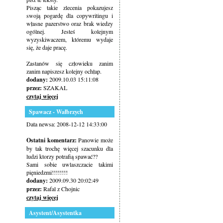
Pisząc takie zlecenia pokazujesz
swoją pogardę dla copywritingu i
własne pazerstwo oraz brak wiedzy
ogólnej. Jesteś kolejnym
wyzyskiwaczem, któremu wydaje
się, że daje pracę.
Zastanów się człowieku zanim
zanim napiszesz kolejny ochłap.
dodany:
2009.10.03 15:11:08
przez:
SZAKAL
czytaj więcej
Spawacz - Wałbrzych
Data newsa: 2008-12-12 14:33:00
Ostatni komentarz:
Panowie może
by tak trochę więcej szacunku dla
ludzi ktorzy potrafią spawać??
Sami sobie uwlaszczacie takimi
pięniedzmi!!!!!!!!
dodany:
2009.09.30 20:02:49
przez:
Rafal z Chojnic
czytaj więcej
Asystent/Asystentka