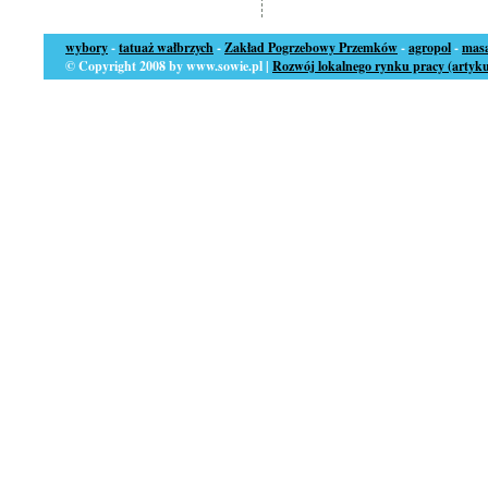
wybory
-
tatuaż wałbrzych
-
Zakład Pogrzebowy Przemków
-
agropol
-
masa
© Copyright 2008 by www.sowie.pl |
Rozwój lokalnego rynku pracy (artyku