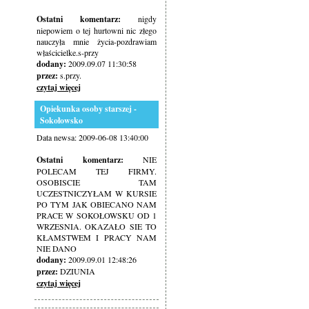
Ostatni komentarz:
nigdy
niepowiem o tej hurtowni nic złego
nauczyła mnie życia-pozdrawiam
właścicielke.s-przy
dodany:
2009.09.07 11:30:58
przez:
s.przy.
czytaj więcej
Opiekunka osoby starszej -
Sokołowsko
Data newsa: 2009-06-08 13:40:00
Ostatni komentarz:
NIE
POLECAM TEJ FIRMY.
OSOBISCIE TAM
UCZESTNICZYŁAM W KURSIE
PO TYM JAK OBIECANO NAM
PRACE W SOKOŁOWSKU OD 1
WRZESNIA. OKAZAŁO SIE TO
KŁAMSTWEM I PRACY NAM
NIE DANO
dodany:
2009.09.01 12:48:26
przez:
DZIUNIA
czytaj więcej