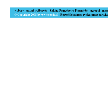
wybory
-
tatuaż wałbrzych
-
Zakład Pogrzebowy Przemków
-
agropol
-
masa
© Copyright 2008 by www.sowie.pl |
Rozwój lokalnego rynku pracy (artyku