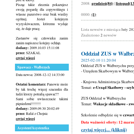
grudzień(84)
listopad(1
2008:
|
Pisząc takie zlecenia pokazujesz
swoją pogardę dla copywritingu i
(1)
własne pazerstwo oraz brak wiedzy
0000:
ogólnej. Jesteś kolejnym
wyzyskiwaczem, któremu wydaje
się, że daje pracę.
luty 20
Lista newsów z miesiąca
2
Znaleziono
newsów
Zastanów się człowieku zanim
zanim napiszesz kolejny ochłap.
dodany:
2009.10.03 15:11:08
Oddział ZUS w Wałbrzy
przez:
SZAKAL
czytaj więcej
2025-02-10 11:20:04
Oddział ZUS w Wałbrzychu przy
Spawacz - Wałbrzych
- Urzędem Skarbowym w Wałbrzyc
Data newsa: 2008-12-12 14:33:00
- Krajowa Administracja Skarb
Ostatni komentarz:
Panowie może
e-Urząd Skatbowy - szy
Temat:
by tak trochę więcej szacunku dla
ludzi ktorzy potrafią spawać??
ZUS Oddział w Wałbrzychu
Sami sobie uwlaszczacie takimi
Wakacje składkowe - zwo
pięniedzmi!!!!!!!!
Temat:
dodany:
2009.09.30 20:02:49
przez:
Rafal z Chojnic
czwart
Szkolenie odbędzie się w
czytaj więcej
Data ważności oferty: 12 marz
Asystent/Asystentka
czytaj więcej... (kliknij)