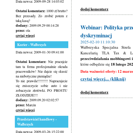
Data newsa: 2009-09-28 14:03:02
dodaj komentarz
Ostatni komentarz:
1000 zł brutto?
Bez przesady. Zo zrobić potem z
taką kasą?
dodany:
2009.09.29 00:14:28
Webinar: Polityka prz
przez:
ola
dyskryminacj
czytaj więcej
2025-02-10 11:10:30
Kurier - Wałbrzych
Wałbrzyska Specjalna Stre
Data newsa: 2009-01-30 09:41:00
Kancelarią TLA Tax & L
przeciwdziałania mobbingowi i
Ostatni komentarz:
Nie pracujcie
18 lutego 202
które odbędzie się
tam ta firma profesjonalnie okrada
Data ważności oferty: 12 marz
pracowników! Nie dajcie się skusić
na niebotyczne pieniądze!
czytaj więcej... (kliknij)
To nie prawda!!!!!!!!! Napracujecie
się zniszczycie sobie auto i nie
zobaczycie złotówki. PO PROSTU
dodaj komentarz
ZŁODZIEJE!!!
dodany:
2009.09.20 02:02:57
przez:
Marcin
czytaj więcej
Przedstawiciel handlowy -
Wałbrzych
Data newsa: 2009-03-26 15:22:00