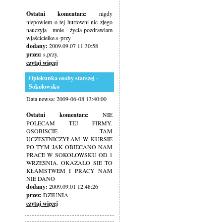
Ostatni komentarz:
nigdy
niepowiem o tej hurtowni nic złego
nauczyła mnie życia-pozdrawiam
właścicielke.s-przy
dodany:
2009.09.07 11:30:58
przez:
s.przy.
czytaj więcej
Opiekunka osoby starszej -
Sokołowsko
Data newsa: 2009-06-08 13:40:00
Ostatni komentarz:
NIE
POLECAM TEJ FIRMY.
OSOBISCIE TAM
UCZESTNICZYŁAM W KURSIE
PO TYM JAK OBIECANO NAM
PRACE W SOKOŁOWSKU OD 1
WRZESNIA. OKAZAŁO SIE TO
KŁAMSTWEM I PRACY NAM
NIE DANO
dodany:
2009.09.01 12:48:26
przez:
DZIUNIA
czytaj więcej