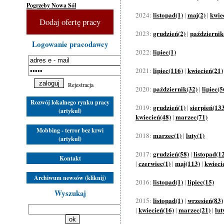
Pogrzeby Nowa Sól
listopad(1)
maj(2)
kwie
2024:
|
|
Dodaj ofertę pracy
grudzień(2)
październik
2023:
|
Logowanie pracodawcy
lipiec(1)
2022:
lipiec(116)
kwiecień(21)
2021:
|
Rejestracja
październik(32)
lipiec(5
2020:
|
Rozwój lokalnego rynku pracy
grudzień(1)
sierpień(13
2019:
|
(artykuł)
kwiecień(48)
marzec(71)
|
Mobbing - terror bez krwi
marzec(1)
luty(1)
2018:
|
(artykuł)
grudzień(58)
listopad(1
2017:
|
Kontakt
czerwiec(1)
maj(113)
kwieci
|
|
|
Archiwum newsów (kliknij)
listopad(1)
lipiec(15)
2016:
|
Wyszukaj
listopad(1)
wrzesień(83)
2015:
|
kwiecień(16)
marzec(21)
lut
|
|
|