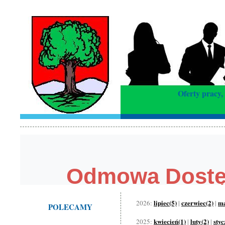
Oferty pracy,
lipiec(5)
czerwiec(2)
ma
2026:
|
|
POLECAMY
kwiecień(1)
luty(2)
styc
2025:
|
|