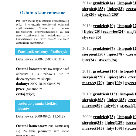
grudzień(14)
listopad(2
2014:
|
sierpień(155)
lipiec(33)
czerw
|
|
Ostatnio komentowane
luty(20)
styczeń(205)
|
Publikowane na tym serwisie komentarze są
grudzień(20)
listopad(2
tylko i wyłącznie osobistymi opiniami
2013:
|
użytkowników. Serwis nie ponosi
lipiec(20)
czerwiec(24)
maj(
|
|
|
jakiejkolwiek odpowiedzialności za ich
treść. Użytkownik jest świadomy, iż w
styczeń(25)
komentarzach nie może znaleźć się treść
zabroniona przez prawo.
grudzień(67)
listopad(1
2012:
|
Pracownik ochrony - Wałbrzych
sierpień(150)
lipiec(78)
czerw
|
|
Data newsa: 2008-12-05 08:18:00
luty(74)
styczeń(94)
|
Ostatni komentarz:
uwazajcie szef
grudzień(116)
listopad(
2011:
|
ochrony Billa zabawia sie z
sierpień(220)
lipiec(149)
czer
|
|
dziewczynami ze sklepu
marzec(170)
luty(109)
stycze
|
|
dodany:
2009.10.04 08:48:39
przez:
gal anonim
grudzień(115)
listopad(
2010:
|
czytaj więcej
sierpień(203)
lipiec(185)
czer
|
|
osoba do pisania któtkich
marzec(59)
luty(60)
styczeń(
|
|
tekstów
Data newsa: 2009-09-23 11:58:28
grudzień(75)
listopad(1
2009:
|
sierpień(34)
lipiec(129)
czerw
|
|
Ostatni komentarz:
Nie ośmieszaj
marzec(145)
luty(109)
stycze
|
|
się. Za takie pieniądze sam sobie
pisz te teksty.